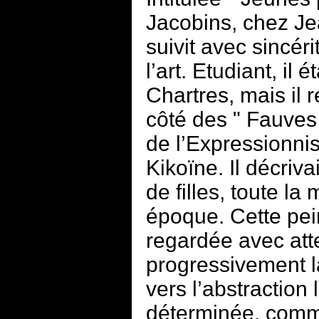
Jacobins, chez J
suivit avec sincéri
l’art. Etudiant, il 
Chartres, mais il 
côté des " Fauves
de l’Expressionni
Kikoïne. Il décriv
de filles, toute la
époque. Cette pein
regardée avec atte
progressivement la
vers l’abstraction 
déterminée, comm