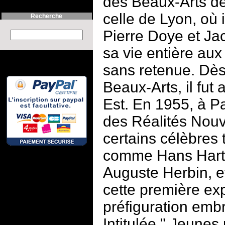
des Beaux-Arts de
celle de Lyon, où i
Recherche
Pierre Doye et Ja
Search this site :
sa vie entière aux
sans retenue. Dès 
Beaux-Arts, il fut
Est. En 1955, à Pa
des Réalités Nouve
certains célèbres t
comme Hans Hart
Auguste Herbin, et
cette première exp
préfiguration em
Intitulée " Jeunes 