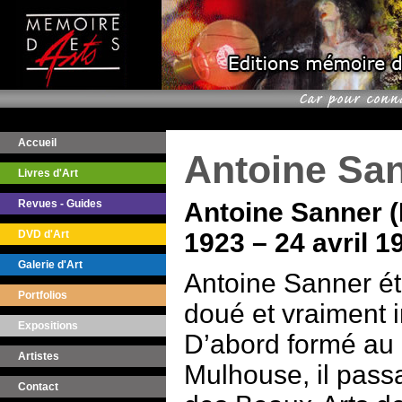
Accueil
Antoine Sa
Livres d'Art
Revues - Guides
Antoine Sanner (
DVD d'Art
1923 – 24 avril 1
Galerie d'Art
Antoine Sanner éta
Portfolios
doué et vraiment i
Expositions
D’abord formé au d
Artistes
Mulhouse, il passa
Contact