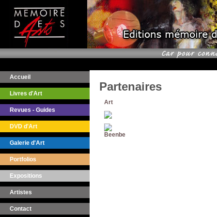
Accueil
Partenaires
Livres d'Art
Art
Revues - Guides
DVD d'Art
Galerie d'Art
Portfolios
Expositions
Artistes
Contact