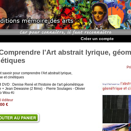
Créer un compte
omprendre l'Art abstrait lyrique, géom
nétiques
Pr
ut savoir pour comprendre l'Art abstrait lyrique,
e et cinétiques
4 DVD : Denise René et l'histoire de l'art géométrique
ue + Jean Dewasne (2 films) - Pierre Soulages - Olivier
ao Wou-Ki
l éditeur
,00 €