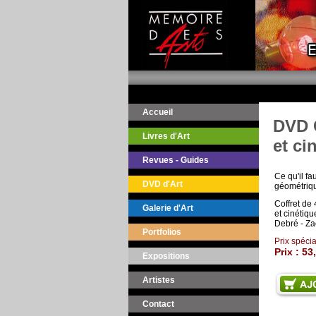
Accueil
DVD C
Livres d'Art
et ci
Revues - Guides
Ce qu'il fa
DVD d'Art
géométriqu
Coffret de 
Galerie d'Art
et cinétiq
Debré - Z
Portfolios
Prix spécia
Prix :
53
Expositions
Artistes
Contact