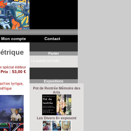
Mon compte
Contact
étrique
Panier
Le panier est vide.
ix spécial éditeur
Prix :
53,00 €
Expositions
Pot de Rentrée Mémoire des
Arts
Les Divers 6+ exposent