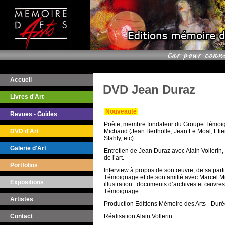
Accueil
DVD Jean Duraz
Livres d'Art
Nouveauté
Revues - Guides
Poète, membre fondateur du Groupe Témoi
DVD d'Art
Michaud (Jean Bertholle, Jean Le Moal, Etie
Stahly, etc)
Galerie d'Art
Entretien de Jean Duraz avec Alain Vollerin, c
de l’art.
Portfolios
Interview à propos de son œuvre, de sa part
Témoignage et de son amitié avec Marcel M
Expositions
illustration : documents d’archives et œuvre
Témoignage.
Artistes
Production Editions Mémoire des Arts - Duré
Réalisation Alain Vollerin
Contact