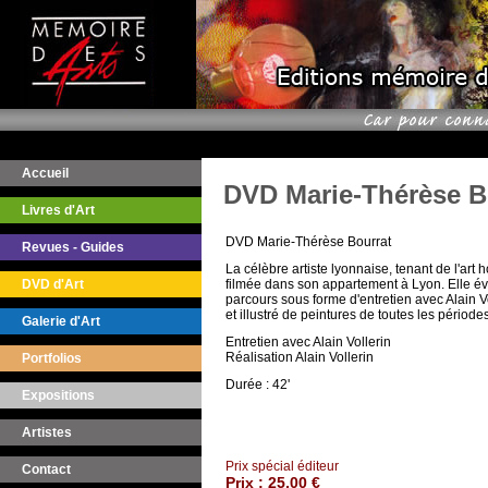
Accueil
DVD Marie-Thérèse B
Livres d'Art
DVD Marie-Thérèse Bourrat
Revues - Guides
La célèbre artiste lyonnaise, tenant de l'art 
DVD d'Art
filmée dans son appartement à Lyon. Elle é
parcours sous forme d'entretien avec Alain V
et illustré de peintures de toutes les périod
Galerie d'Art
Entretien avec Alain Vollerin
Réalisation Alain Vollerin
Portfolios
Durée : 42'
Expositions
Artistes
Prix spécial éditeur
Contact
Prix :
25,00 €