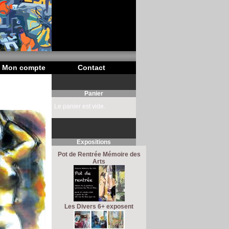
Mon compte
Contact
Panier
Le panier est vide.
Expositions
Pot de Rentrée Mémoire des
Arts
Les Divers 6+ exposent