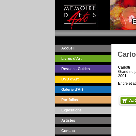
Accueil
Carlo
Livres d'Art
Carlotti
Revues - Guides
Grand nu 
2001
DVD d'Art
Encre et a
Galerie d'Art
Portfolios
Expositions
Artistes
Contact