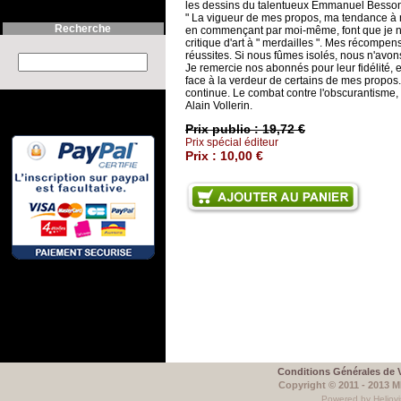
les dessins du talentueux Emmanuel Besso
" La vigueur de mes propos, ma tendance à
Recherche
en commençant par moi-même, font que je n
critique d'art à " merdailles ". Mes récompen
réussites. Si nous fûmes isolés, nous n'avon
Search this site :
Je remercie nos abonnés pour leur fidélité, e
face à la verdeur de certains de mes propos. 
continue. Le combat contre l'obscurantisme, hé
Alain Vollerin.
Prix public :
19,72 €
Prix spécial éditeur
Prix :
10,00 €
Conditions Générales de 
Copyright © 2011 - 2013 
Powered by Heliovi