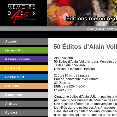
Accueil
50 Éditos d’Alain Vo
Livres d'Art
Alain Vollerin
Revues - Guides
50 Éditos d'Alain Vollerin dans Mémoire des
Textes : Alain Vollerin
DVD d'Art
Dessins : Emmanuel Besson
210 x 210 mm, 88 pages
Galerie d'Art
Broché, couverture avec rabats
32 Dessins
Portfolios
ISBN : 2-912544-30-0
Février 2005
Expositions
Cinquante éditos d'Alain Vollerin publiés à l
parution du 50e numéro de "Mémoire des Art
Artistes
Une façon de célébrer le 9e anniversaire d'
identifiée dans le milieu des Arts Plastiques
climat des éditos d'Alain Vollerin, critique d
Contact
dissimuler les options qu'il défend dans l'esp