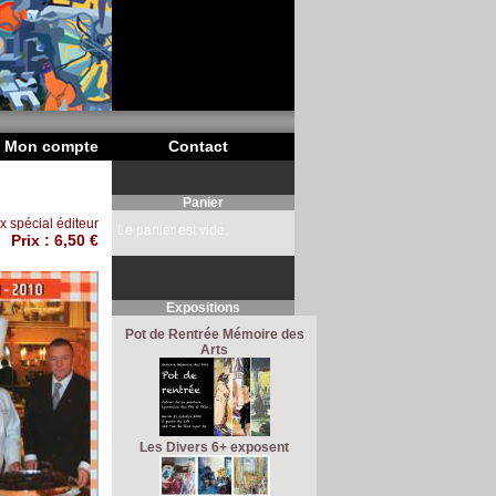
Mon compte
Contact
Panier
ix spécial éditeur
Le panier est vide.
Prix :
6,50 €
Expositions
Pot de Rentrée Mémoire des
Arts
Les Divers 6+ exposent