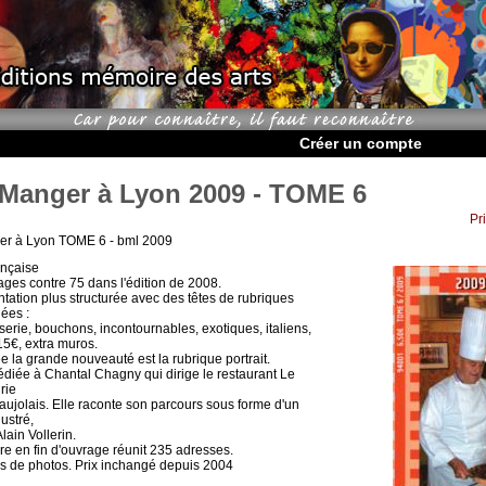
Créer un compte
 Manger à Lyon 2009 - TOME 6
Pr
er à Lyon TOME 6 - bml 2009
ançaise
ages contre 75 dans l'édition de 2008.
tation plus structurée avec des têtes de rubriques
lées :
serie, bouchons, incontournables, exotiques, italiens,
15€, extra muros.
e la grande nouveauté est la rubrique portrait.
dédiée à Chantal Chagny qui dirige le restaurant Le
rie
aujolais. Elle raconte son parcours sous forme d'un
lustré,
lain Vollerin.
ire en fin d'ouvrage réunit 235 adresses.
s de photos. Prix inchangé depuis 2004