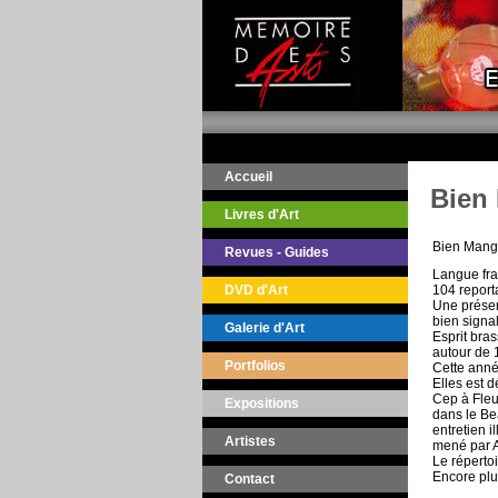
Accueil
Bien
Livres d'Art
Bien Mang
Revues - Guides
Langue fr
DVD d'Art
104 report
Une présen
bien signa
Galerie d'Art
Esprit bras
autour de 
Portfolios
Cette anné
Elles est 
Cep à Fleu
Expositions
dans le Be
entretien il
Artistes
mené par A
Le réperto
Encore plu
Contact