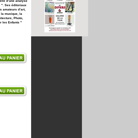
celle d’une analyse
 ". Ses éditoriaux
s amateurs d’art,
 la musique, la
tecture, Photo,
r les Enfants "