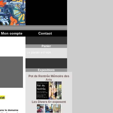
Mon compte
Contact
Panier
Le panier est vide.
Expositions
Pot de Rentrée Mémoire des
Arts
evue
Les Divers 6+ exposent
dans le domaine