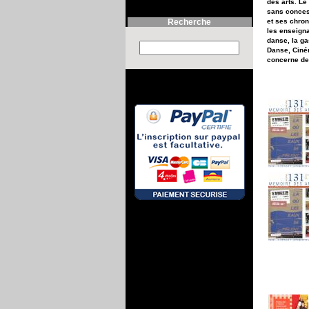
des arts. Le
sans concess
et ses chron
Recherche
les enseigna
danse, la g
Search this site :
Danse, Ciném
concerne des 