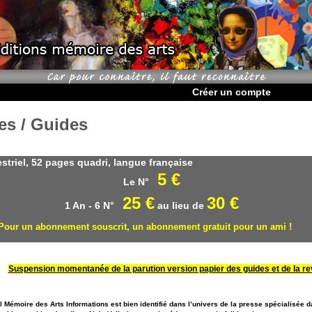
Créer un compte
es / Guides
striel, 52 pages quadri, langue française
5 €
Le N°
25 €
30 €
 An - 6 N°
au lieu de
Pour un abonnement souscrit, un abonnement gratuit pour un ami !
Suspension momentanée de la parution version papier des guides et de la r
l Mémoire des Arts Informations est bien identifié dans l’univers de la presse spécialisée 