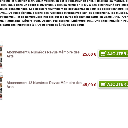
 critique et historien d’art, Alain Vollerin en est le rédacteur en chef. Il imprime sa marque, 
ion, mais dans un esprit d’ouverture. Selon sa formule " Il n’y a pas d’honneur à être dupe
iques sont attendus. Les dossiers fourmillent de documentation pour les collectionneurs, le
nts… L’équipe éditoriale signe des rubriques informatives sur les expositions, les musées,
astronomie… et de nombreuses notices sur les livres récemment parus en Beaux-Arts, Archi
a, Patrimoine, Métiers d’Art, Design, Philosophie, Littérature etc… Une page intitulée " Pou
parutions initiatrices à l’Art ou propices à l’éveil des petits.
Abonnement 6 Numéros Revue Mémoire des
25,00 €
Arts
Abonnement 12 Numéros Revue Mémoire des
45,00 €
Arts