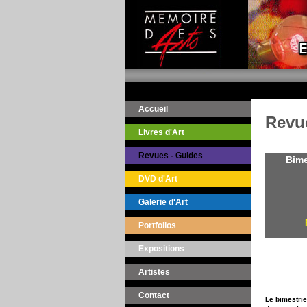
Accueil
Revu
Livres d'Art
Revues - Guides
Bime
DVD d'Art
1
Galerie d'Art
Portfolios
Expositions
Artistes
Contact
Le bimestrie