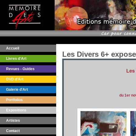
Accueil
Les Divers 6+ expose
Livres d'Art
Revues - Guides
Les
DVD d'Art
Galerie d'Art
du 1er n
Portfolios
Expositions
Artistes
Contact