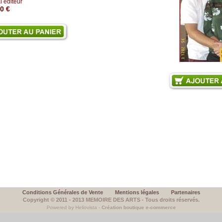
l éditeur
0 €
Conditions Générales de Vente
Mentions légales
Partenaires
Copyright © 2011 - 2013 MEMOIRE DES ARTS - Tous droits réservés.
Powered by Heliovista -
Création boutique e-commerce