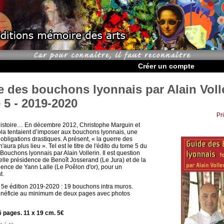
Créer un compte
 des bouchons lyonnais par Alain Volle
5 - 2019-2020
Pr
istoire… En décembre 2012, Christophe Marguin et
la tentaient d’imposer aux bouchons lyonnais, une
obligations drastiques. A présent, « la guerre des
aura plus lieu ». Tel est le titre de l'édito du tome 5 du
Bouchons lyonnais par Alain Vollerin. Il est question
elle présidence de Benoît Josserand (Le Jura) et de la
dence de Yann Lalle (Le Poêlon d'or), pour un
t.
 5e édition 2019-2020 : 19 bouchons intra muros.
néficie au minimum de deux pages avec photos
 pages. 11 x 19 cm. 5€