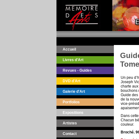
Accueil
Guide
Livres d'Art
Tome 
Revues - Guides
Un peu d’h
DVD d'Art
Joseph Vio
charte aux 
bouchons n'
Galerie d'Art
Guide des 
de la nouv
Portfolios
vice-prési
apaisemen
Expositions
Dans cette
Chacun bé
Artistes
couleur.
Broché. 96
Contact