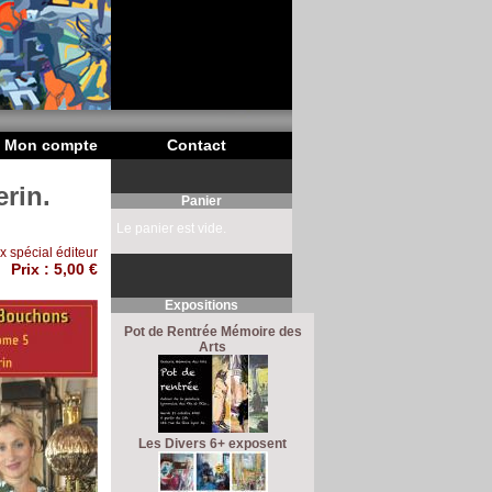
Mon compte
Contact
rin.
Panier
Le panier est vide.
ix spécial éditeur
Prix :
5,00 €
Expositions
Pot de Rentrée Mémoire des
Arts
Les Divers 6+ exposent