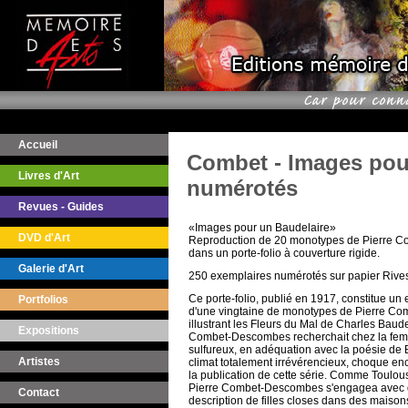
Accueil
Combet - Images pour
Livres d'Art
numérotés
Revues - Guides
«Images pour un Baudelaire»
DVD d'Art
Reproduction de 20 monotypes de Pierre 
dans un porte-folio à couverture rigide.
Galerie d'Art
250 exemplaires numérotés sur papier Rives
Ce porte-folio, publié en 1917, constitue un
Portfolios
d'une vingtaine de monotypes de Pierre C
illustrant les Fleurs du Mal de Charles Baude
Expositions
Combet-Descombes recherchait chez la fe
sulfureux, en adéquation avec la poésie de 
Artistes
climat totalement irrévérencieux, choque enc
la publication de cette série. Comme Toulou
Pierre Combet-Descombes s'engagea avec d
Contact
description de filles closes dans des maisons